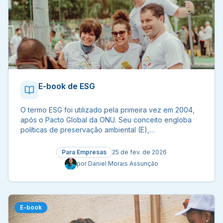
E-book de ESG
O termo ESG foi utilizado pela primeira vez em 2004,
após o Pacto Global da ONU. Seu conceito engloba
políticas de preservação ambiental (E),
responsabilidade social (S) e governança (G). Quase
20 anos depois de ter sido ‘criado’, o ESG virou uma
Para Empresas
25 de fev. de 2026
realidade no mundo corporativo.
por
Daniel Morais Assunção
E-book