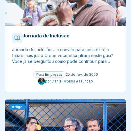
Jornada de Inclusão
Jornada de Inclusão Um convite para construir um
futuro mais justo O que você encontrará neste guia?
Você já se perguntou como pode contribuir para
apoiar pessoas em situação de vulnerabilidade social?
O Atados preparou um material transformador para
Para Empresas
25 de fev. de 2026
quem deseja entender mais sobre o tema e agir com
por
Daniel Morais Assunção
impacto: o Guia “Jornada de Inclusão – Entenda e
Apoie Públicos Vulneráveis”.
Artigo