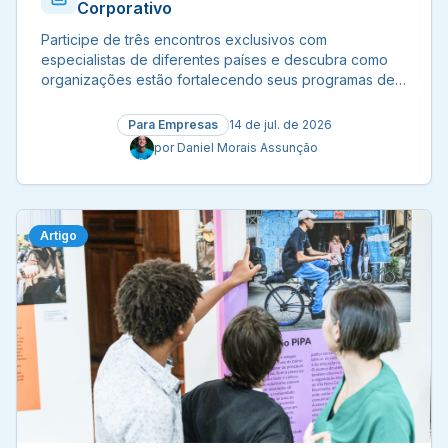
Corporativo
Participe de três encontros exclusivos com
especialistas de diferentes países e descubra como
organizações estão fortalecendo seus programas de
voluntariado corporativo por meio de práticas
inovadoras, colaboração e impacto social.
Para Empresas
14 de jul. de 2026
por
Daniel Morais Assunção
Artigo