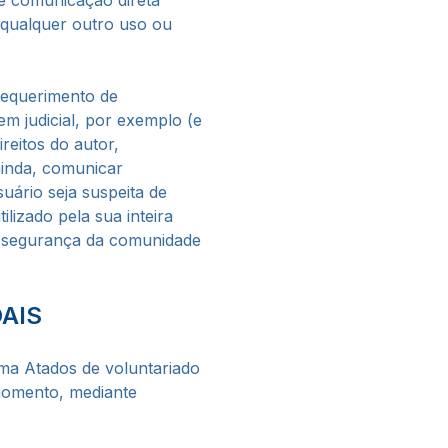
de comunicação direta
 qualquer outro uso ou
requerimento de
m judicial, por exemplo (e
reitos do autor,
ainda, comunicar
uário seja suspeita de
ilizado pela sua inteira
 a segurança da comunidade
AIS
rma Atados de voluntariado
 momento, mediante