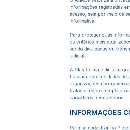
O Atados valoriza a privaci
informações registradas em
acesso, seja por meio de s
informativa.
Para proteger suas inform
os critérios mais atualizad
sendo divulgadas ou transm
judicial.
A Plataforma é digital e gr
buscam oportunidades de vo
organizações não-governam
tratados dentro da platafo
candidatos a voluntários.
INFORMAÇÕES C
Para se cadastrar na Plata