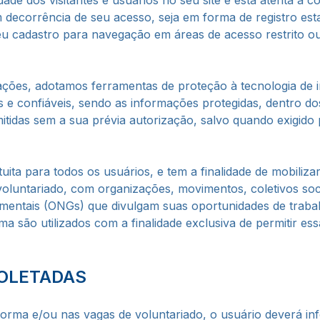
dade dos visitantes e usuários no seu site e está atenta à c
 decorrência de seu acesso, seja em forma de registro esta
eu cadastro para navegação em áreas de acesso restrito o
ações, adotamos ferramentas de proteção à tecnologia de
os e confiáveis, sendo as informações protegidas, dentro do
itidas sem a sua prévia autorização, salvo quando exigido 
atuita para todos os usuários, e tem a finalidade de mobiliz
luntariado, com organizações, movimentos, coletivos soci
entais (ONGs) que divulgam suas oportunidades de trabal
rma são utilizados com a finalidade exclusiva de permitir 
OLETADAS
forma e/ou nas vagas de voluntariado, o usuário deverá i