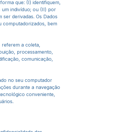
forma que: (I) identifiquem,
m indivíduo; ou (II) por
m ser derivadas. Os Dados
 ou computadorizados, bem
referem a coleta,
ribuição, processamento,
dificação, comunicação,
cado no seu computador
rmações durante a navegação
 tecnológico conveniente,
ários.