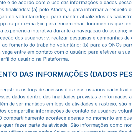
ente e de acordo com o uso das informações e dados pessoa
s finalidades: (a) pelo Atados, i. para informar a respeito
o do voluntariado; ii. para manter atualizados os cadastro
pp ou por e-mail; iii. para encaminhar documentos que ten
 a experiência interativa durante a navegação do usuário; iv.
ificação dos usuários; v. realizar pesquisas e campanhas d
 ao fomento do trabalho voluntário; (b) para as ONGs parcei
 vaga entre em contato com o usuário para efetivar a sua 
 perfil do usuário na Plataforma.
NTO DAS INFORMAÇÕES (DADOS PES
egistros os logs de acessos dos seus usuários cadastrad
esses dados dentro das finalidades previstas e informadas 
 além de ser mantidos em logs de atividades e rastreio, sã
ados compartilha informações de contato de usuários volu
 O compartilhamento acontece apenas no momento em que 
e quer fazer parte da atividade. São informações como nom