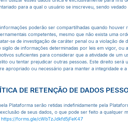
em utilizar esses dados única e exclusivamente para fins 
ntariado para a qual o usuário se inscreveu, sendo vedado
s informações poderão ser compartilhadas quando houver 
overnamentais competentes, mesmo que não exista uma orde
ratar-se de investigação de caráter penal ou a violação de di
e sigilo de informações determinadas por leis em vigor, ou 
tivos suficientes para considerar que a atividade de um us
to ou tentar prejudicar outras pessoas. Este direito será ut
ere apropriado ou necessário para manter a integridade e
ÍTICA DE RETENÇÃO DE DADOS PESSO
ela Plataforma serão retidas indefinidamente pela Platafo
 a exclusão de seus dados, o que pode ser feito a qualquer
https://forms.gle/cWbTzJdkfd5jFeK47