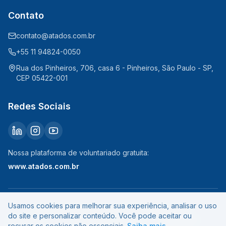
Contato
contato@atados.com.br
+55 11 94824-0050
Rua dos Pinheiros, 706, casa 6 - Pinheiros, São Paulo - SP,
CEP 05422-001
Redes Sociais
Nossa plataforma de voluntariado gratuita:
www.atados.com.br
Usamos cookies para melhorar sua experiência, analisar o uso
©
2026
Atados. Todos os direitos reservados.
do site e personalizar conteúdo. Você pode aceitar ou
Política de
Termos de
Política
Política de
recusar os cookies não essenciais.
Saiba mais