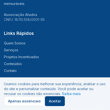
mensuráveis.
Associação Atados
CNPJ: 18.110.558/0001-95
Links Rápidos
Quem Somos
Serviços
Projetos Incentivados
Conteúdos
Contato
Contato
Usamos cookies para melhorar sua experiência, analisar o uso
do site e personalizar conteúdo. Você pode aceitar ou
recusar os cookies não essenciais.
Saiba mais
contato@atados.com.br
Apenas essenciais
Aceitar
+55 11 94824-0050
Rua dos Pinheiros, 706, casa 6 - Pinheiros, São Paulo - SP,